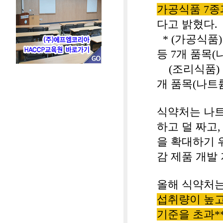
가공식품
7
종
다고 밝혔다
.
* (
가공식품
등
7
개 품목
(
(
조리식품
)
개 품목
(
나트
식약처는 나
하고 덜 짜고
을 확대하기 
감 제품 개발
올해 식약처
섭취량이 높
기준을 초과
*