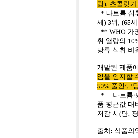
탕
),
초콜릿가
*
나트륨 섭
세
) 3
위
, (65
세
** WHO
가
취 열량의
10
당류 섭취 비
개발된 제품
임을 인지할 
50%
줄인
’, ‘
*
「
나트륨
·
품 평균값 대
저감 시
(
단
,
평
출처
:
식품의