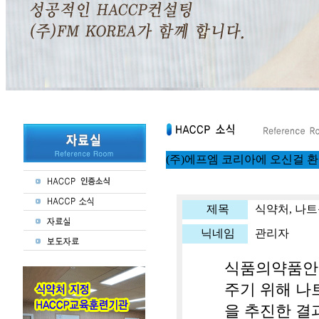
(주)에프엠 코리아에 오신걸 
제목
식약처, 나트
닉네임
관리자
식품의약품안
주기 위해 나
을 추진한 결