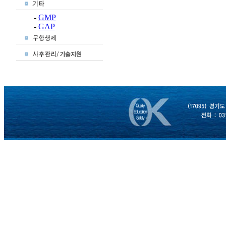
-
GMP
-
GAP