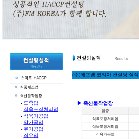
(주)에프엠 코리아 컨설팅 실
-
도축업
▶ 축산물작업장
-
식육포장처리업
업종
-
식육가공업
식육포장처리업
-
알가공업
식육포장처리업
-
유가공업
식육가공업
-
집유업