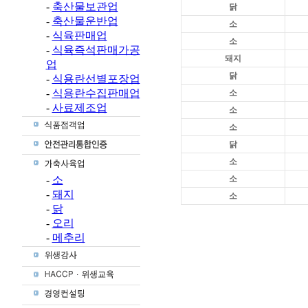
-
축산물보관업
닭
-
축산물운반업
소
-
식육판매업
소
-
식육즉석판매가공
돼지
업
닭
-
식용란선별포장업
-
식용란수집판매업
소
-
사료제조업
소
소
닭
소
-
소
소
-
돼지
소
-
닭
-
오리
-
메추리