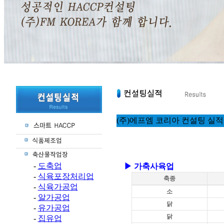
(주)에프엠 코리아 컨설팅 실
-
도축업
▶ 가축사육업
-
식육포장처리업
축종
-
식육가공업
소
-
알가공업
닭
-
유가공업
닭
-
집유업