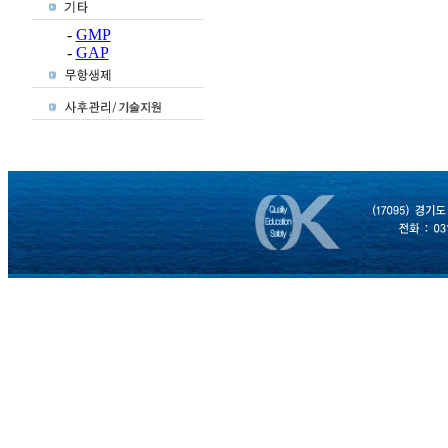
-
GMP
-
GAP